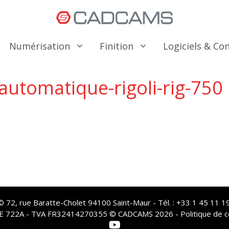
Numérisation
Finition
Logiciels & C
utomatique-rigoli-rig-750
72, rue Baratte-Cholet 94100 Saint-Maur - Tél. : +33 1 45 11 19
PE 722A - TVA FR32414270355 © CADCAMS 2026 -
Politique de c