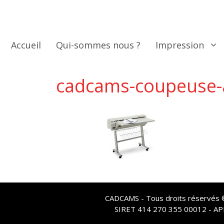
Aller
au
contenu
Accueil
Qui-sommes nous ?
Impression
cadcams-coupeuse-a
CADCAMS - Tous droits réservés © 
SIRET 414 270 355 00012 - A