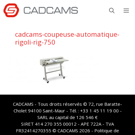
Aller
M
au
contenu
cadcams-coupeuse-automatique-
rigoli-rig-750
CADCAMS - Tous droits réservés © 72, rue Baratte-
Cholet 94100 Saint-Maur - Tél. : +33 1 45 11 19 00 -
SARL au capital de 126 546 €
SIRET 414 270 355 00012 - APE 722A - TVA
FR32414270355 © CADCAMS 2026 -
Politique de