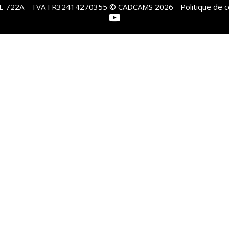
PE 722A - TVA FR32414270355 © CADCAMS 2026 -
Politique de c