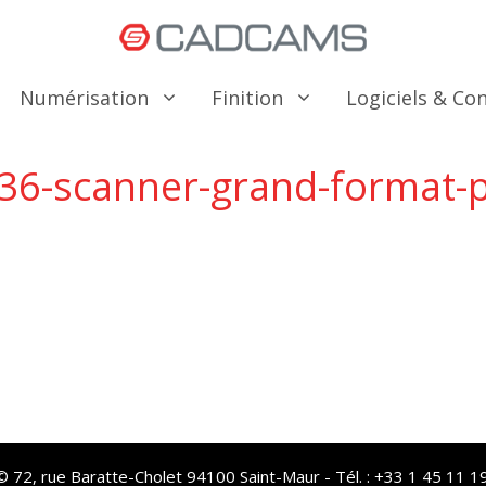
Numérisation
Finition
Logiciels & C
36-scanner-grand-format-p
72, rue Baratte-Cholet 94100 Saint-Maur - Tél. : +33 1 45 11 19