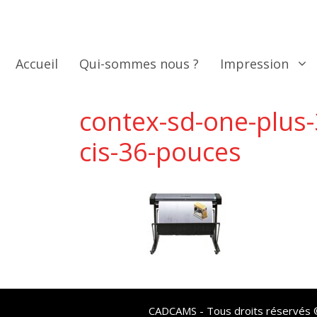
Aller
au
contenu
Accueil
Qui-sommes nous ?
Impression
contex-sd-one-plus-
cis-36-pouces
CADCAMS - Tous droits réservés © 