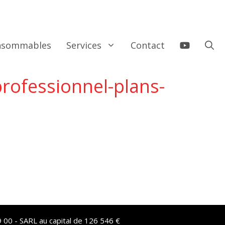
onsommables
Services
Contact
rofessionnel-plans-
 00 - SARL au capital de 126 546 €