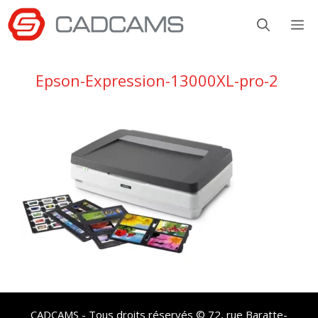
Aller
M
au
contenu
Epson-Expression-13000XL-pro-2
CADCAMS - Tous droits réservés © 72, rue Baratte-